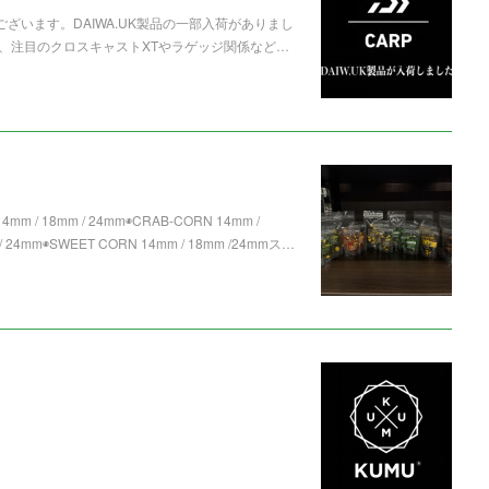
ざいます。DAIWA.UK製品の一部入荷がありまし
、注目のクロスキャストXTやラゲッジ関係など…
mm / 18mm / 24mm◉CRAB-CORN 14mm /
 24mm◉SWEET CORN 14mm / 18mm /24mmス…