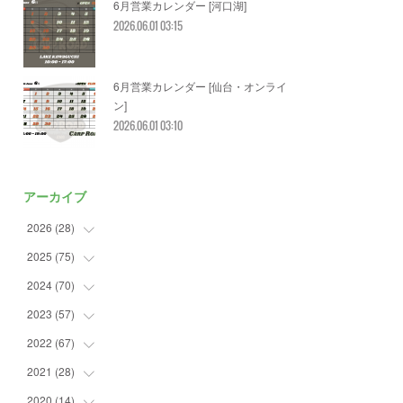
6月営業カレンダー [河口湖]
2026.06.01 03:15
6月営業カレンダー [仙台・オンライ
ン]
2026.06.01 03:10
アーカイブ
2026
(
28
)
2025
(
75
(
2
)
)
(
3
)
2024
(
70
(
7
)
)
(
5
)
(
2
)
2023
(
57
(
7
)
)
(
2
)
(
2
)
(
5
)
2022
(
67
(
4
)
)
(
3
)
(
9
)
(
6
)
(
8
)
2021
(
28
(
11
)
)
(
3
)
(
8
)
(
4
)
(
3
)
(
4
)
2020
(
14
(
4
)
)