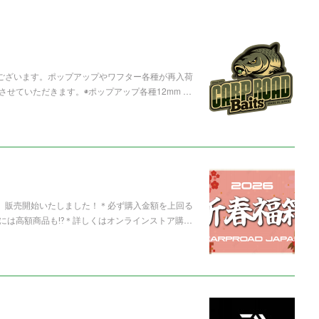
うございます。ポップアップやワフター各種が再入荷
せていただきます。◉ポップアップ各種12mm …
箱」販売開始いたしました！＊必ず購入金額を上回る
には高額商品も⁉️＊詳しくはオンラインストア購…