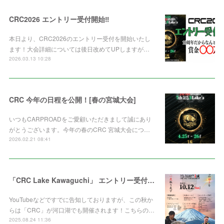
CRC2026 エントリー受付開始‼️
本日より、CRC2026のエントリー受付を開始いたし
ます！大会詳細については後日改めてUPしますが…
2026.03.13 10:28
CRC 今年の日程を公開！[春の宮城大会]
いつもCARPROADをご愛顧いただきまして誠にあり
がとうございます。今年の春のCRC 宮城大会につ…
2026.02.21 08:41
「CRC Lake Kawaguchi」 エントリー受付中‼️
YouTubeなどですでに告知しておりますが、この秋か
らは「CRC」が河口湖でも開催されます！こちらの…
2025.08.24 11:36