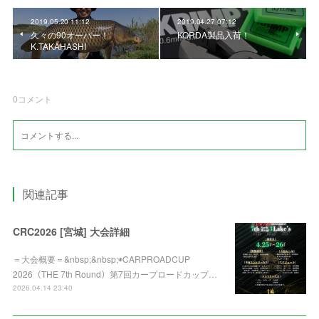
2019.05.20 11:12
2019.04.27 07:12
久々の90オーバー！
KORDA製品入荷！
K.TAKAHASHI
0
コメント
関連記事
CRC2026 [宮城] 大会詳細
＝大会概要＝&nbsp;&nbsp;◉CARPROADCUP
2026（THE 7th Round）第7回カープロードカップ…
2026.04.14 23:40