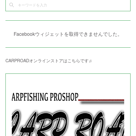
(
2
)
(
6
)
(
4
)
(
8
)
(
1
)
(
1
)
(
2
)
(
2
)
(
9
)
(
15
)
(
4
)
(
6
)
(
8
)
(
3
)
(
4
)
(
1
)
(
1
)
(
3
)
(
10
)
(
2
)
(
4
)
(
4
)
(
1
)
(
1
)
(
2
)
Facebookウィジェットを取得できませんでした。
(
2
)
(
3
)
(
8
)
(
8
)
(
4
)
(
4
)
(
1
)
(
3
)
(
4
)
(
6
)
(
5
)
(
4
)
(
2
)
(
1
)
(
3
)
(
3
)
(
9
)
CARPROADオンラインストアはこちらです♫
(
3
)
(
1
)
(
5
)
(
4
)
(
7
)
(
1
)
(
1
)
(
7
)
(
8
)
(
2
)
(
3
)
(
5
)
(
4
)
(
1
)
(
3
)
(
3
)