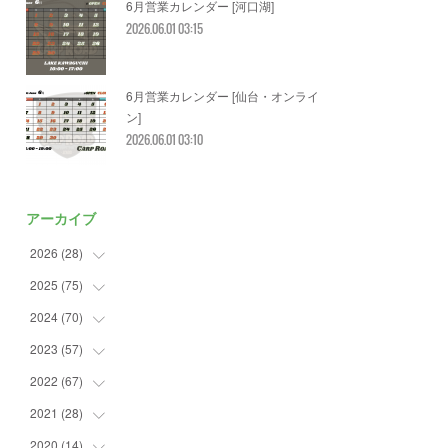
6月営業カレンダー [河口湖]
2026.06.01 03:15
6月営業カレンダー [仙台・オンライ
ン]
2026.06.01 03:10
アーカイブ
2026
(
28
)
2025
(
75
(
2
)
)
(
3
)
2024
(
70
(
7
)
)
(
5
)
(
2
)
2023
(
57
(
7
)
)
(
2
)
(
2
)
(
5
)
2022
(
67
(
4
)
)
(
3
)
(
9
)
(
6
)
(
8
)
2021
(
28
(
11
)
)
(
3
)
(
8
)
(
4
)
(
3
)
(
4
)
2020
(
14
(
4
)
)