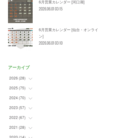
6月営業カレンダー [河口湖]
2026.06.01 03:15
6月営業カレンダー [仙台・オンライ
ン]
2026.06.01 03:10
アーカイブ
2026
(
28
)
2025
(
75
(
2
)
)
(
3
)
2024
(
70
(
7
)
)
(
5
)
(
2
)
2023
(
57
(
7
)
)
(
2
)
(
2
)
(
5
)
2022
(
67
(
4
)
)
(
3
)
(
9
)
(
6
)
(
8
)
2021
(
28
(
11
)
)
(
3
)
(
8
)
(
4
)
(
3
)
(
4
)
2020
(
14
(
4
)
)