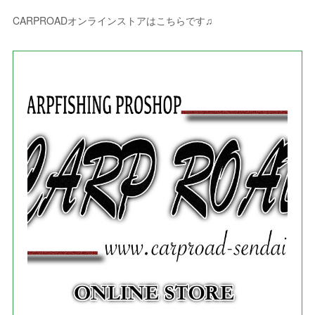
(
5
)
(
4
)
(
2
)
(
1
)
(
3
)
(
3
)
(
9
)
CARPROADオンラインストアはこちらです♫
(
3
)
(
1
)
(
5
)
(
4
)
(
7
)
(
1
)
(
1
)
(
7
)
(
8
)
(
2
)
(
3
)
(
5
)
(
4
)
(
1
)
(
3
)
(
3
)