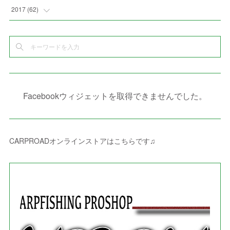
(
10
)
(
5
)
(
3
)
(
5
)
(
3
)
(
1
)
(
3
)
(
5
)
2017
(
62
)
(
5
)
(
9
)
(
4
)
(
7
)
(
2
)
(
3
)
(
3
)
(
3
)
(
5
)
(
2
)
(
6
)
(
4
)
(
8
)
(
1
)
(
1
)
(
2
)
(
2
)
(
9
)
(
15
)
(
4
)
(
6
)
(
8
)
(
3
)
(
4
)
(
1
)
(
1
)
(
3
)
(
10
)
(
2
)
(
4
)
(
4
)
(
1
)
(
1
)
(
2
)
Facebookウィジェットを取得できませんでした。
(
2
)
(
3
)
(
8
)
(
8
)
(
4
)
(
4
)
(
1
)
(
3
)
(
4
)
(
6
)
(
5
)
(
4
)
(
2
)
(
1
)
(
3
)
(
3
)
(
9
)
CARPROADオンラインストアはこちらです♫
(
3
)
(
1
)
(
5
)
(
4
)
(
7
)
(
1
)
(
1
)
(
7
)
(
8
)
(
2
)
(
3
)
(
5
)
(
4
)
(
1
)