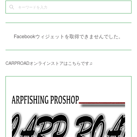
(
2
)
(
6
)
(
4
)
(
8
)
(
1
)
(
1
)
(
2
)
(
2
)
(
9
)
(
15
)
(
4
)
(
6
)
(
8
)
(
3
)
(
4
)
(
1
)
(
1
)
(
3
)
(
10
)
(
2
)
(
4
)
(
4
)
(
1
)
(
1
)
(
2
)
Facebookウィジェットを取得できませんでした。
(
2
)
(
3
)
(
8
)
(
8
)
(
4
)
(
4
)
(
1
)
(
3
)
(
4
)
(
6
)
(
5
)
(
4
)
(
2
)
(
1
)
(
3
)
(
3
)
(
9
)
CARPROADオンラインストアはこちらです♫
(
3
)
(
1
)
(
5
)
(
4
)
(
7
)
(
1
)
(
1
)
(
7
)
(
8
)
(
2
)
(
3
)
(
5
)
(
4
)
(
1
)
(
3
)