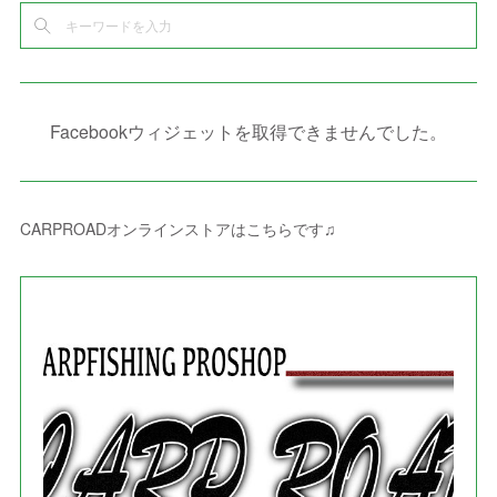
(
2
)
(
6
)
(
4
)
(
8
)
(
1
)
(
1
)
(
2
)
(
2
)
(
9
)
(
15
)
(
4
)
(
6
)
(
8
)
(
3
)
(
4
)
(
1
)
(
1
)
(
3
)
(
10
)
(
2
)
(
4
)
(
4
)
(
1
)
(
1
)
(
2
)
Facebookウィジェットを取得できませんでした。
(
2
)
(
3
)
(
8
)
(
8
)
(
4
)
(
4
)
(
1
)
(
3
)
(
4
)
(
6
)
(
5
)
(
4
)
(
2
)
(
1
)
(
3
)
(
3
)
(
9
)
CARPROADオンラインストアはこちらです♫
(
3
)
(
1
)
(
5
)
(
4
)
(
7
)
(
1
)
(
1
)
(
7
)
(
8
)
(
2
)
(
3
)
(
5
)
(
4
)
(
1
)
(
3
)