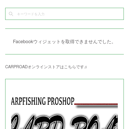
(
5
)
(
9
)
(
4
)
(
7
)
(
2
)
(
3
)
(
3
)
(
3
)
(
5
)
(
2
)
(
6
)
(
4
)
(
8
)
(
1
)
(
1
)
(
2
)
(
2
)
(
9
)
(
15
)
(
4
)
(
6
)
(
8
)
(
3
)
(
4
)
(
1
)
(
1
)
(
3
)
(
10
)
(
2
)
(
4
)
(
4
)
(
1
)
(
1
)
(
2
)
Facebookウィジェットを取得できませんでした。
(
2
)
(
3
)
(
8
)
(
8
)
(
4
)
(
4
)
(
1
)
(
3
)
(
4
)
(
6
)
(
5
)
(
4
)
(
2
)
(
1
)
(
3
)
(
3
)
(
9
)
CARPROADオンラインストアはこちらです♫
(
3
)
(
1
)
(
5
)
(
4
)
(
7
)
(
1
)
(
1
)
(
7
)
(
8
)
(
2
)
(
3
)
(
5
)
(
4
)
(
1
)
(
3
)