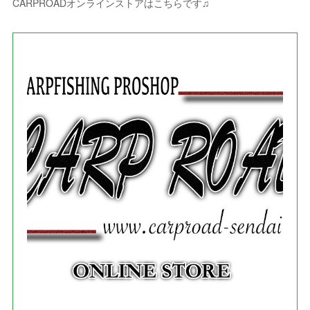
(
9
)
CARPROADオンラインストアはこちらです♫
(
3
)
(
1
)
(
5
)
(
4
)
(
7
)
(
1
)
(
1
)
(
7
)
(
8
)
(
2
)
(
3
)
(
5
)
(
4
)
(
1
)
(
3
)
(
3
)