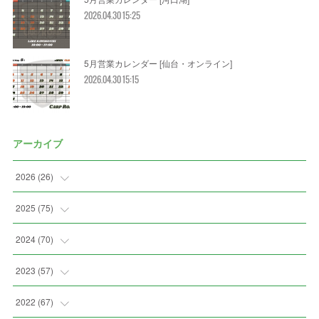
2026.04.30 15:25
5月営業カレンダー [仙台・オンライン]
2026.04.30 15:15
アーカイブ
2026
(
26
)
(
3
)
2025
(
75
)
(
5
)
(
7
)
2024
(
70
)
(
2
)
(
2
)
(
7
)
2023
(
57
)
(
3
)
(
2
)
(
5
)
(
4
)
2022
(
67
)