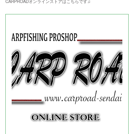
(
9
)
CARPROADオンラインストアはこちらです♫
(
3
)
(
1
)
(
5
)
(
4
)
(
7
)
(
1
)
(
1
)
(
7
)
(
8
)
(
2
)
(
3
)
(
5
)
(
4
)
(
1
)
(
3
)
(
3
)