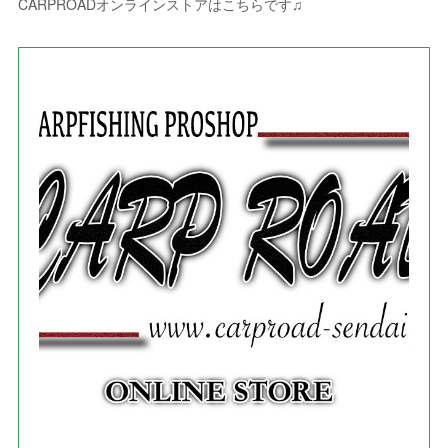
(
9
)
CARPROADオンラインストアはこちらです♫
(
3
)
(
1
)
(
5
)
(
4
)
(
7
)
(
1
)
(
1
)
(
7
)
(
8
)
(
2
)
(
3
)
(
5
)
(
4
)
(
1
)
(
3
)
(
3
)