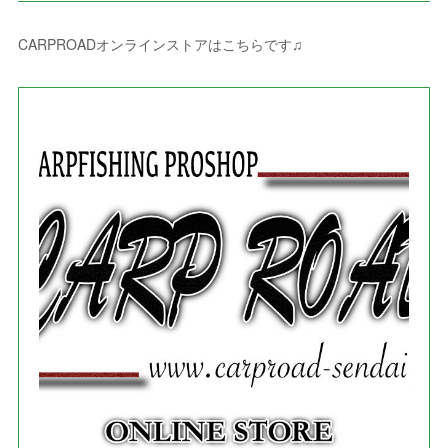
(
5
)
(
4
)
(
2
)
(
1
)
(
3
)
(
3
)
(
9
)
CARPROADオンラインストアはこちらです♫
(
3
)
(
1
)
(
5
)
(
4
)
(
7
)
(
1
)
(
1
)
(
7
)
(
8
)
(
2
)
(
3
)
(
5
)
(
4
)
(
1
)
(
3
)
(
3
)