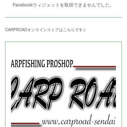
(
10
)
(
2
)
(
4
)
(
4
)
(
1
)
(
1
)
(
2
)
Facebookウィジェットを取得できませんでした。
(
2
)
(
3
)
(
8
)
(
8
)
(
4
)
(
4
)
(
1
)
(
3
)
(
4
)
(
6
)
(
5
)
(
4
)
(
2
)
(
1
)
(
3
)
(
3
)
(
9
)
CARPROADオンラインストアはこちらです♫
(
3
)
(
1
)
(
5
)
(
4
)
(
7
)
(
1
)
(
1
)
(
7
)
(
8
)
(
2
)
(
3
)
(
5
)
(
4
)
(
1
)
(
3
)
(
3
)