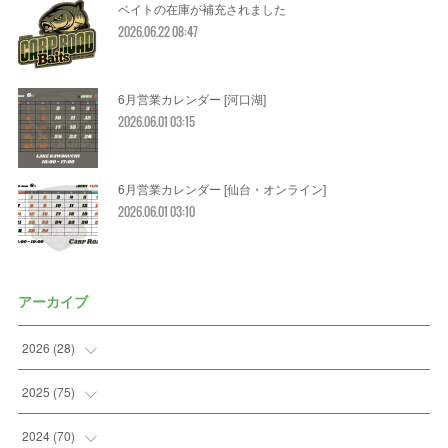
ベイトの在庫が補充されました
2026.06.22 08:47
6月営業カレンダー [河口湖]
2026.06.01 03:15
6月営業カレンダー [仙台・オンライン]
2026.06.01 03:10
アーカイブ
2026
(
28
)
(
2
)
2025
(
75
)
(
3
)
(
7
)
2024
(
70
)