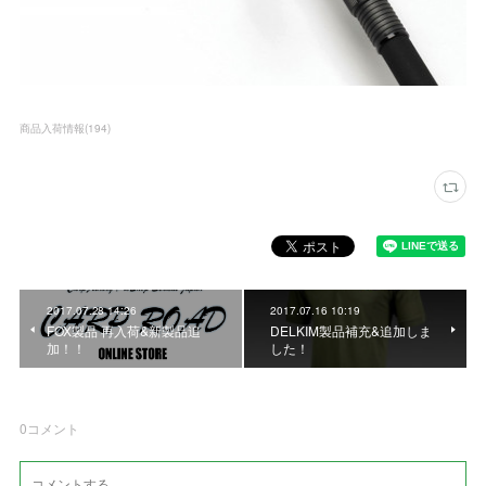
商品入荷情報
(
194
)
2017.07.28 14:26
2017.07.16 10:19
FOX製品 再入荷&新製品追
DELKIM製品補充&追加しま
加！！
した！
0
コメント