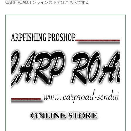
(
3
)
(
9
)
CARPROADオンラインストアはこちらです♫
(
3
)
(
1
)
(
5
)
(
4
)
(
7
)
(
1
)
(
1
)
(
7
)
(
8
)
(
2
)
(
3
)
(
5
)
(
4
)
(
1
)
(
3
)
(
3
)