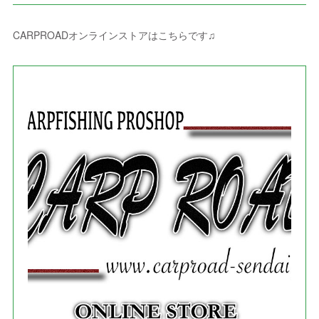
(
4
)
(
6
)
(
5
)
(
4
)
(
2
)
(
1
)
(
3
)
(
3
)
(
9
)
CARPROADオンラインストアはこちらです♫
(
3
)
(
1
)
(
5
)
(
4
)
(
7
)
(
1
)
(
1
)
(
7
)
(
8
)
(
2
)
(
3
)
(
5
)
(
4
)
(
1
)
(
3
)
(
3
)