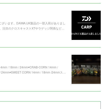
ざいます。DAIWA.UK製品の一部入荷がありまし
、注目のクロスキャストXTやラゲッジ関係など…
mm / 18mm / 24mm◉CRAB-CORN 14mm /
 24mm◉SWEET CORN 14mm / 18mm /24mmス…