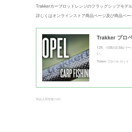
Trakkerカープロッドレンジのフラッグシップモ
詳しくはオンラインストア商品ページ及び商品ペー
Trakker 
12ft、10ftの3.
い。
Trakker プロペル ロッ
商品入荷情報
(
194
)