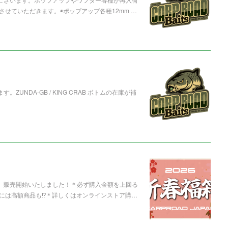
せていただきます。◉ポップアップ各種12mm …
UNDA-GB / KING CRAB ボトムの在庫が補
箱」販売開始いたしました！＊必ず購入金額を上回る
には高額商品も⁉️＊詳しくはオンラインストア購…