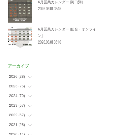
6月営業カレンダー [河口湖]
2026.06.01 03:15
6月営業カレンダー [仙台・オンライ
ン]
2026.06.01 03:10
アーカイブ
2026
(
28
)
2025
(
75
(
2
)
)
(
3
)
2024
(
70
(
7
)
)
(
5
)
(
2
)
2023
(
57
(
7
)
)
(
2
)
(
2
)
(
5
)
2022
(
67
(
4
)
)
(
3
)
(
9
)
(
6
)
(
8
)
2021
(
28
(
11
)
)
(
3
)
(
8
)
(
4
)
(
3
)
(
4
)
2020
(
14
(
4
)
)