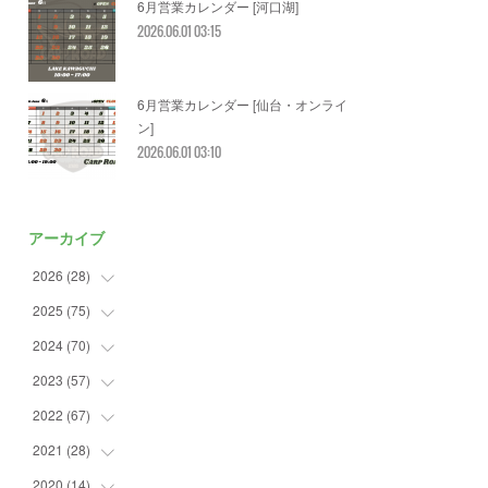
6月営業カレンダー [河口湖]
2026.06.01 03:15
6月営業カレンダー [仙台・オンライ
ン]
2026.06.01 03:10
アーカイブ
2026
(
28
)
2025
(
75
(
2
)
)
(
3
)
2024
(
70
(
7
)
)
(
5
)
(
2
)
2023
(
57
(
7
)
)
(
2
)
(
2
)
(
5
)
2022
(
67
(
4
)
)
(
3
)
(
9
)
(
6
)
(
8
)
2021
(
28
(
11
)
)
(
3
)
(
8
)
(
4
)
(
3
)
(
4
)
2020
(
14
(
4
)
)