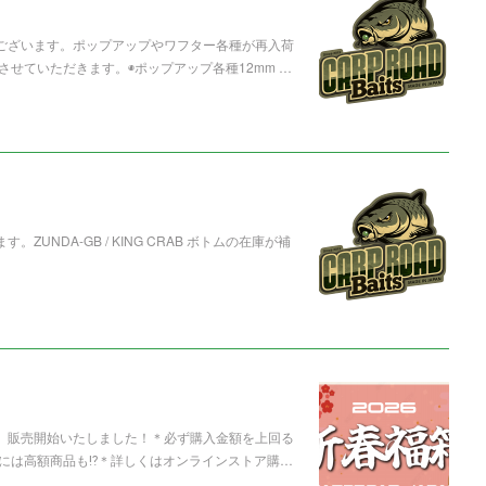
うございます。ポップアップやワフター各種が再入荷
せていただきます。◉ポップアップ各種12mm …
UNDA-GB / KING CRAB ボトムの在庫が補
箱」販売開始いたしました！＊必ず購入金額を上回る
には高額商品も⁉️＊詳しくはオンラインストア購…