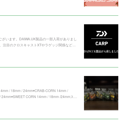
ざいます。DAIWA.UK製品の一部入荷がありまし
、注目のクロスキャストXTやラゲッジ関係など…
mm / 18mm / 24mm◉CRAB-CORN 14mm /
 24mm◉SWEET CORN 14mm / 18mm /24mmス…