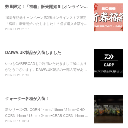
数量限定！「福箱」販売開始🧧 [オンライン限定]
10周年記念キャンペーン第2弾オンラインストア限定
「福箱」販売開始いたしました！＊必ず購入金額を…
2026.01.21 21:57
DAIWA.UK製品が入荷しました
いつもCARPROADをご利用いただきまして誠にあり
がとうございます。DAIWA.UK製品の一部入荷があ…
2025.09.25 11:46
クォーター各種が入荷！
新シリーズ◉ZU-CORN 14mm / 18mm / 24mm◉CHO-
CORN 14mm / 18mm / 24mm◉CRAB-CORN 14mm …
2025.06.11 13:34