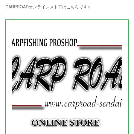
(
5
)
(
4
)
(
2
)
(
1
)
(
3
)
(
3
)
(
9
)
CARPROADオンラインストアはこちらです♫
(
3
)
(
1
)
(
5
)
(
4
)
(
7
)
(
1
)
(
1
)
(
7
)
(
8
)
(
2
)
(
3
)
(
5
)
(
4
)
(
1
)
(
3
)
(
3
)