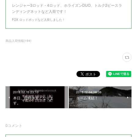
レンジャー3ロッド・4ロッド、ホライズンDUO、トルク2ピースラ
ンディングネットなど入荷です！
FOX ロッドポッドなど入荷しました！
商品入荷情報
(
194
)
2018.02.15 23:10
2018.02.04 16:36
本日、臨時休業となりま
ホーム凍結！
す。
0
コメント