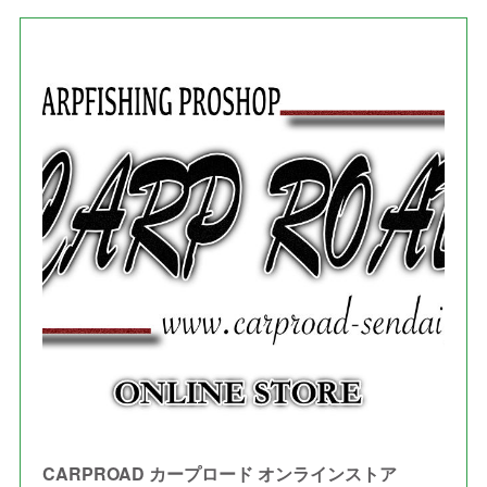
(
3
)
(
1
)
(
5
)
(
4
)
(
7
)
(
1
)
(
1
)
(
7
)
(
8
)
(
2
)
(
3
)
(
5
)
(
4
)
(
1
)
(
3
)
(
3
)
CARPROAD カープロード オンラインストア