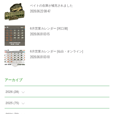
ベイトの在庫が補充されました
2026.06.22 08:47
6月営業カレンダー [河口湖]
2026.06.01 03:15
6月営業カレンダー [仙台・オンライン]
2026.06.01 03:10
アーカイブ
2026
(
28
)
(
2
)
2025
(
75
)
(
3
)
(
7
)
2024
(
70
)