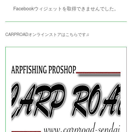
(
10
)
(
2
)
(
4
)
(
4
)
(
1
)
(
1
)
(
2
)
Facebookウィジェットを取得できませんでした。
(
2
)
(
3
)
(
8
)
(
8
)
(
4
)
(
4
)
(
1
)
(
3
)
(
4
)
(
6
)
(
5
)
(
4
)
(
2
)
(
1
)
(
3
)
(
3
)
(
9
)
CARPROADオンラインストアはこちらです♫
(
3
)
(
1
)
(
5
)
(
4
)
(
7
)
(
1
)
(
1
)
(
7
)
(
8
)
(
2
)
(
3
)
(
5
)
(
4
)
(
1
)
(
3
)
(
3
)