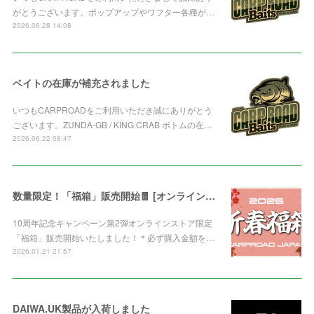
がとうございます。ポップアップやワフター各種が…
2026.06.28 14:08
ベイトの在庫が補充されました
いつもCARPROADをご利用いただき誠にありがとう
ございます。ZUNDA-GB / KING CRAB ボトムの在…
2026.06.22 08:47
数量限定！「福箱」販売開始🧧 [オンライン限定]
10周年記念キャンペーン第2弾オンラインストア限定
「福箱」販売開始いたしました！＊必ず購入金額を…
2026.01.21 21:57
DAIWA.UK製品が入荷しました