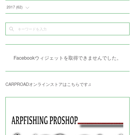
(
10
)
(
5
)
(
3
)
(
5
)
(
3
)
(
1
)
(
3
)
(
5
)
2017
(
62
)
(
5
)
(
9
)
(
4
)
(
7
)
(
2
)
(
3
)
(
3
)
(
3
)
(
5
)
(
2
)
(
6
)
(
4
)
(
8
)
(
1
)
(
1
)
(
2
)
(
2
)
(
9
)
(
15
)
(
4
)
(
6
)
(
8
)
(
3
)
(
4
)
(
1
)
(
1
)
(
3
)
(
10
)
(
2
)
(
4
)
(
4
)
(
1
)
(
1
)
(
2
)
Facebookウィジェットを取得できませんでした。
(
2
)
(
3
)
(
8
)
(
8
)
(
4
)
(
4
)
(
1
)
(
3
)
(
4
)
(
6
)
(
5
)
(
4
)
(
2
)
(
1
)
(
3
)
(
3
)
(
9
)
CARPROADオンラインストアはこちらです♫
(
3
)
(
1
)
(
5
)
(
4
)
(
7
)
(
1
)
(
1
)
(
7
)
(
8
)
(
2
)
(
3
)
(
5
)
(
4
)
(
1
)