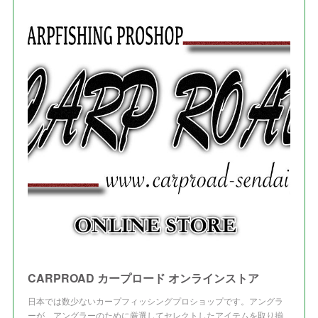
(
1
)
(
1
)
(
7
)
(
8
)
(
2
)
(
3
)
(
5
)
(
4
)
(
1
)
(
3
)
(
3
)
CARPROAD カープロード オンラインストア
日本では数少ないカープフィッシングプロショップです。アングラ
ーが、アングラーのために厳選してセレクトしたアイテムを取り揃