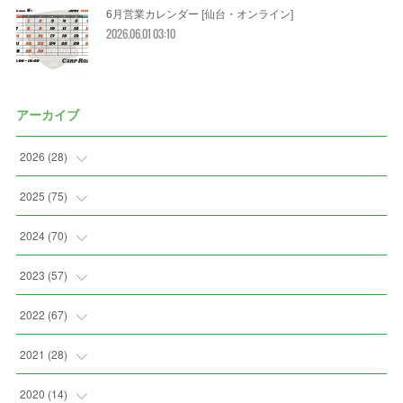
6月営業カレンダー [仙台・オンライン]
2026.06.01 03:10
アーカイブ
2026
(
28
)
(
2
)
2025
(
75
)
(
3
)
(
7
)
2024
(
70
)
(
5
)
(
2
)
(
7
)
2023
(
57
)
(
2
)
(
2
)
(
5
)
(
4
)
2022
(
67
)
(
3
)
(
9
)
(
6
)
(
8
)
(
11
)
2021
(
28
)
(
3
)
(
8
)
(
4
)
(
3
)
(
4
)
(
4
)
2020
(
14
)