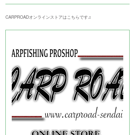
(
4
)
(
4
)
(
1
)
(
3
)
(
4
)
(
6
)
(
5
)
(
4
)
(
2
)
(
1
)
(
3
)
(
3
)
(
9
)
CARPROADオンラインストアはこちらです♫
(
3
)
(
1
)
(
5
)
(
4
)
(
7
)
(
1
)
(
1
)
(
7
)
(
8
)
(
2
)
(
3
)
(
5
)
(
4
)
(
1
)
(
3
)
(
3
)