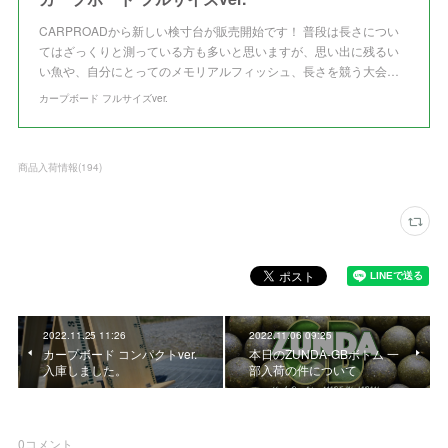
CARPROADから新しい検寸台が販売開始です！ 普段は長さについ
てはざっくりと測っている方も多いと思いますが、思い出に残るい
い魚や、自分にとってのメモリアルフィッシュ、長さを競う大会…
カープボード フルサイズver.
商品入荷情報
(
194
)
2022.11.25 11:26
2022.11.06 09:25
カープボード コンパクトver.
本日のZUNDA-GBボトム 一
入庫しました。
部入荷の件について
0
コメント