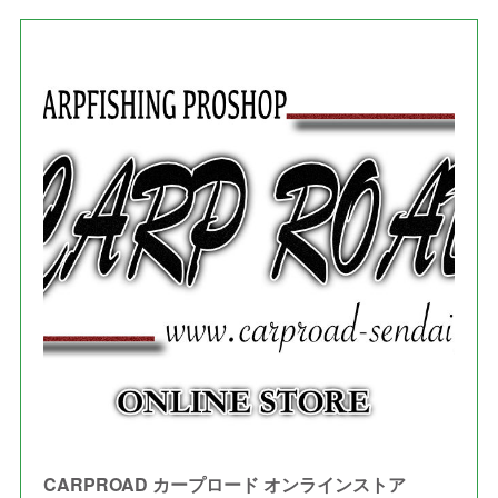
(
3
)
(
1
)
(
5
)
(
4
)
(
7
)
(
1
)
(
1
)
(
7
)
(
8
)
(
2
)
(
3
)
(
5
)
(
4
)
(
1
)
(
3
)
(
3
)
CARPROAD カープロード オンラインストア