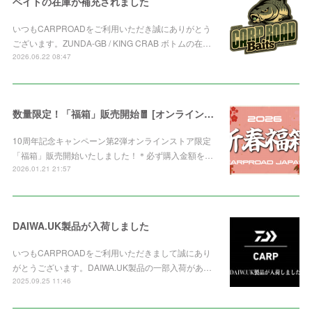
ベイトの在庫が補充されました
いつもCARPROADをご利用いただき誠にありがとう
ございます。ZUNDA-GB / KING CRAB ボトムの在…
2026.06.22 08:47
数量限定！「福箱」販売開始🧧 [オンライン限定]
10周年記念キャンペーン第2弾オンラインストア限定
「福箱」販売開始いたしました！＊必ず購入金額を…
2026.01.21 21:57
DAIWA.UK製品が入荷しました
いつもCARPROADをご利用いただきまして誠にあり
がとうございます。DAIWA.UK製品の一部入荷があ…
2025.09.25 11:46