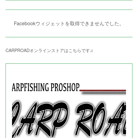
(
15
)
(
4
)
(
6
)
(
8
)
(
3
)
(
4
)
(
1
)
(
1
)
(
3
)
(
10
)
(
2
)
(
4
)
(
4
)
(
1
)
(
1
)
(
2
)
Facebookウィジェットを取得できませんでした。
(
2
)
(
3
)
(
8
)
(
8
)
(
4
)
(
4
)
(
1
)
(
3
)
(
4
)
(
6
)
(
5
)
(
4
)
(
2
)
(
1
)
(
3
)
(
3
)
(
9
)
CARPROADオンラインストアはこちらです♫
(
3
)
(
1
)
(
5
)
(
4
)
(
7
)
(
1
)
(
1
)
(
7
)
(
8
)
(
2
)
(
3
)
(
5
)
(
4
)
(
1
)
(
3
)
(
3
)