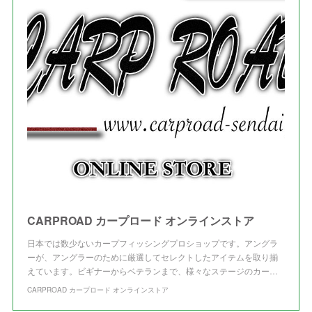
(
4
)
(
1
)
(
3
)
(
3
)
CARPROAD カープロード オンラインストア
日本では数少ないカープフィッシングプロショップです。アングラ
ーが、アングラーのために厳選してセレクトしたアイテムを取り揃
えています。ビギナーからベテランまで、様々なステージのカー…
CARPROAD カープロード オンラインストア