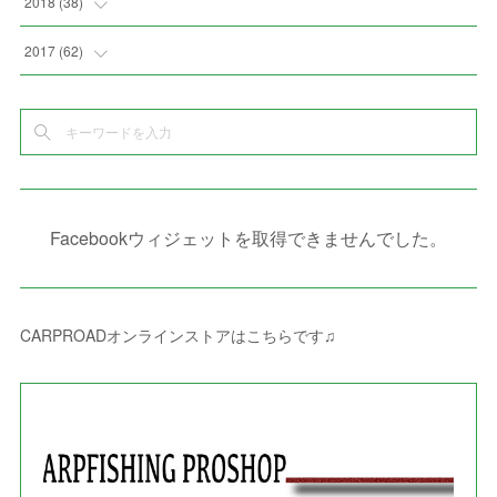
(
3
)
2018
(
38
)
(
10
)
(
5
)
(
3
)
(
5
)
(
3
)
(
1
)
(
3
)
(
5
)
2017
(
62
)
(
5
)
(
9
)
(
4
)
(
7
)
(
2
)
(
3
)
(
3
)
(
3
)
(
5
)
(
2
)
(
6
)
(
4
)
(
8
)
(
1
)
(
1
)
(
2
)
(
2
)
(
9
)
(
15
)
(
4
)
(
6
)
(
8
)
(
3
)
(
4
)
(
1
)
(
1
)
(
3
)
(
10
)
(
2
)
(
4
)
(
4
)
(
1
)
(
1
)
(
2
)
Facebookウィジェットを取得できませんでした。
(
2
)
(
3
)
(
8
)
(
8
)
(
4
)
(
4
)
(
1
)
(
3
)
(
4
)
(
6
)
(
5
)
(
4
)
(
2
)
(
1
)
(
3
)
(
3
)
(
9
)
CARPROADオンラインストアはこちらです♫
(
3
)
(
1
)
(
5
)
(
4
)
(
7
)
(
1
)
(
1
)
(
7
)
(
8
)
(
2
)
(
3
)
(
5
)