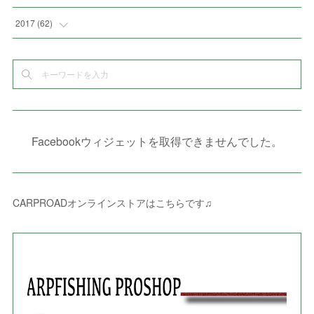
(
10
)
(
5
)
(
3
)
(
5
)
(
3
)
(
1
)
(
3
)
(
5
)
2017
(
62
)
(
5
)
(
9
)
(
4
)
(
7
)
(
2
)
(
3
)
(
3
)
(
3
)
(
5
)
(
2
)
(
6
)
(
4
)
(
8
)
(
1
)
(
1
)
(
2
)
(
2
)
(
9
)
(
15
)
(
4
)
(
6
)
(
8
)
(
3
)
(
4
)
(
1
)
(
1
)
(
3
)
(
10
)
(
2
)
(
4
)
(
4
)
(
1
)
(
1
)
(
2
)
Facebookウィジェットを取得できませんでした。
(
2
)
(
3
)
(
8
)
(
8
)
(
4
)
(
4
)
(
1
)
(
3
)
(
4
)
(
6
)
(
5
)
(
4
)
(
2
)
(
1
)
(
3
)
(
3
)
(
9
)
CARPROADオンラインストアはこちらです♫
(
3
)
(
1
)
(
5
)
(
4
)
(
7
)
(
1
)
(
1
)
(
7
)
(
8
)
(
2
)
(
3
)
(
5
)