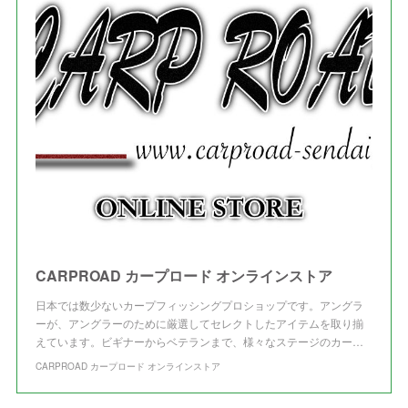
(
4
)
(
1
)
(
3
)
(
3
)
CARPROAD カープロード オンラインストア
日本では数少ないカープフィッシングプロショップです。アングラ
ーが、アングラーのために厳選してセレクトしたアイテムを取り揃
えています。ビギナーからベテランまで、様々なステージのカー…
CARPROAD カープロード オンラインストア