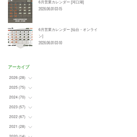
6月営業カレンダー [河口湖]
2026.06.01 03:15
6月営業カレンダー [仙台・オンライ
ン]
2026.06.01 03:10
アーカイブ
2026
(
28
)
2025
(
75
(
2
)
)
(
3
)
2024
(
70
(
7
)
)
(
5
)
(
2
)
2023
(
57
(
7
)
)
(
2
)
(
2
)
(
5
)
2022
(
67
(
4
)
)
(
3
)
(
9
)
(
6
)
(
8
)
2021
(
28
(
11
)
)
(
3
)
(
8
)
(
4
)
(
3
)
(
4
)
2020
(
14
(
4
)
)