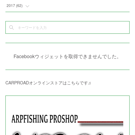
(
10
)
(
5
)
(
3
)
(
5
)
(
3
)
(
1
)
(
3
)
(
5
)
2017
(
62
)
(
5
)
(
9
)
(
4
)
(
7
)
(
2
)
(
3
)
(
3
)
(
3
)
(
5
)
(
2
)
(
6
)
(
4
)
(
8
)
(
1
)
(
1
)
(
2
)
(
2
)
(
9
)
(
15
)
(
4
)
(
6
)
(
8
)
(
3
)
(
4
)
(
1
)
(
1
)
(
3
)
(
10
)
(
2
)
(
4
)
(
4
)
(
1
)
(
1
)
(
2
)
Facebookウィジェットを取得できませんでした。
(
2
)
(
3
)
(
8
)
(
8
)
(
4
)
(
4
)
(
1
)
(
3
)
(
4
)
(
6
)
(
5
)
(
4
)
(
2
)
(
1
)
(
3
)
(
3
)
(
9
)
CARPROADオンラインストアはこちらです♫
(
3
)
(
1
)
(
5
)
(
4
)
(
7
)
(
1
)
(
1
)
(
7
)
(
8
)
(
2
)
(
3
)
(
5
)
(
4
)
(
1
)