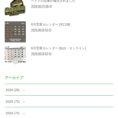
ベイトの在庫が補充されました
2026.06.22 08:47
6月営業カレンダー [河口湖]
2026.06.01 03:15
6月営業カレンダー [仙台・オンライン]
2026.06.01 03:10
アーカイブ
2026
(
28
)
(
2
)
2025
(
75
)
(
3
)
(
7
)
2024
(
70
)