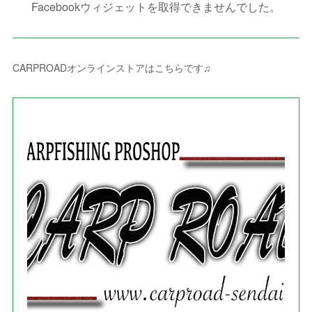
(
1
)
(
1
)
(
2
)
Facebookウィジェットを取得できませんでした。
(
2
)
(
3
)
(
8
)
(
8
)
(
4
)
(
4
)
(
1
)
(
3
)
(
4
)
(
6
)
(
5
)
(
4
)
(
2
)
(
1
)
(
3
)
(
3
)
(
9
)
CARPROADオンラインストアはこちらです♫
(
3
)
(
1
)
(
5
)
(
4
)
(
7
)
(
1
)
(
1
)
(
7
)
(
8
)
(
2
)
(
3
)
(
5
)
(
4
)
(
1
)
(
3
)
(
3
)