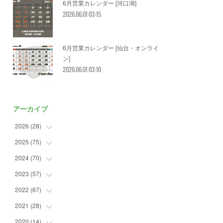
6月営業カレンダー [河口湖]
2026.06.01 03:15
6月営業カレンダー [仙台・オンライ
ン]
2026.06.01 03:10
アーカイブ
2026
(
28
)
2025
(
75
(
2
)
)
(
3
)
2024
(
70
(
7
)
)
(
5
)
(
2
)
2023
(
57
(
7
)
)
(
2
)
(
2
)
(
5
)
2022
(
67
(
4
)
)
(
3
)
(
9
)
(
6
)
(
8
)
2021
(
28
(
11
)
)
(
3
)
(
8
)
(
4
)
(
3
)
(
4
)
2020
(
14
(
4
)
)