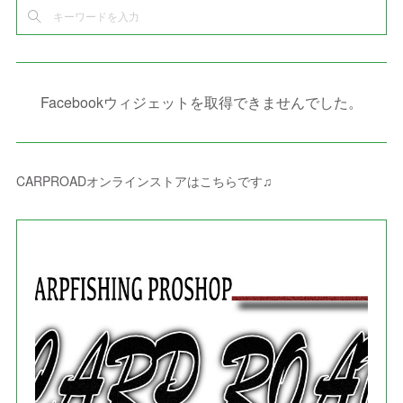
(
2
)
(
6
)
(
4
)
(
8
)
(
1
)
(
1
)
(
2
)
(
2
)
(
9
)
(
15
)
(
4
)
(
6
)
(
8
)
(
3
)
(
4
)
(
1
)
(
1
)
(
3
)
(
10
)
(
2
)
(
4
)
(
4
)
(
1
)
(
1
)
(
2
)
Facebookウィジェットを取得できませんでした。
(
2
)
(
3
)
(
8
)
(
8
)
(
4
)
(
4
)
(
1
)
(
3
)
(
4
)
(
6
)
(
5
)
(
4
)
(
2
)
(
1
)
(
3
)
(
3
)
(
9
)
CARPROADオンラインストアはこちらです♫
(
3
)
(
1
)
(
5
)
(
4
)
(
7
)
(
1
)
(
1
)
(
7
)
(
8
)
(
2
)
(
3
)
(
5
)
(
4
)
(
1
)
(
3
)