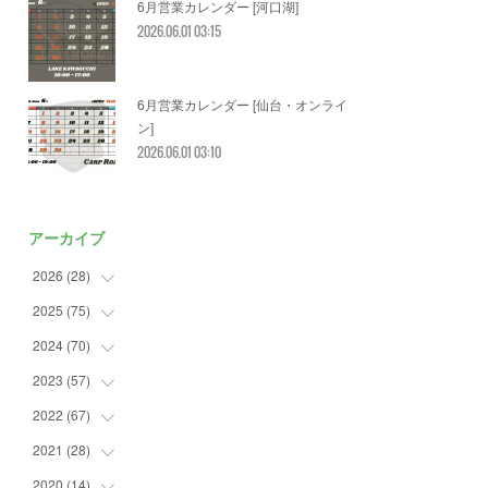
6月営業カレンダー [河口湖]
2026.06.01 03:15
6月営業カレンダー [仙台・オンライ
ン]
2026.06.01 03:10
アーカイブ
2026
(
28
)
2025
(
75
(
2
)
)
(
3
)
2024
(
70
(
7
)
)
(
5
)
(
2
)
2023
(
57
(
7
)
)
(
2
)
(
2
)
(
5
)
2022
(
67
(
4
)
)
(
3
)
(
9
)
(
6
)
(
8
)
2021
(
28
(
11
)
)
(
3
)
(
8
)
(
4
)
(
3
)
(
4
)
2020
(
14
(
4
)
)