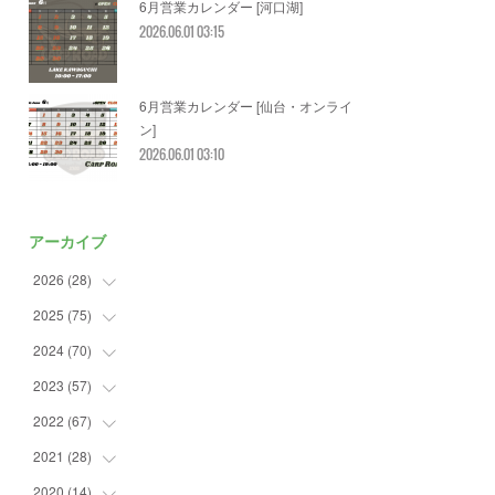
6月営業カレンダー [河口湖]
2026.06.01 03:15
6月営業カレンダー [仙台・オンライ
ン]
2026.06.01 03:10
アーカイブ
2026
(
28
)
2025
(
75
(
2
)
)
(
3
)
2024
(
70
(
7
)
)
(
5
)
(
2
)
2023
(
57
(
7
)
)
(
2
)
(
2
)
(
5
)
2022
(
67
(
4
)
)
(
3
)
(
9
)
(
6
)
(
8
)
2021
(
28
(
11
)
)
(
3
)
(
8
)
(
4
)
(
3
)
(
4
)
2020
(
14
(
4
)
)