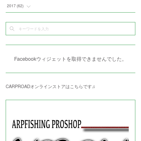
(
10
)
(
5
)
(
3
)
(
5
)
(
3
)
(
1
)
(
3
)
(
5
)
2017
(
62
)
(
5
)
(
9
)
(
4
)
(
7
)
(
2
)
(
3
)
(
3
)
(
3
)
(
5
)
(
2
)
(
6
)
(
4
)
(
8
)
(
1
)
(
1
)
(
2
)
(
2
)
(
9
)
(
15
)
(
4
)
(
6
)
(
8
)
(
3
)
(
4
)
(
1
)
(
1
)
(
3
)
(
10
)
(
2
)
(
4
)
(
4
)
(
1
)
(
1
)
(
2
)
Facebookウィジェットを取得できませんでした。
(
2
)
(
3
)
(
8
)
(
8
)
(
4
)
(
4
)
(
1
)
(
3
)
(
4
)
(
6
)
(
5
)
(
4
)
(
2
)
(
1
)
(
3
)
(
3
)
(
9
)
CARPROADオンラインストアはこちらです♫
(
3
)
(
1
)
(
5
)
(
4
)
(
7
)
(
1
)
(
1
)
(
7
)
(
8
)
(
2
)
(
3
)
(
5
)
(
4
)
(
1
)