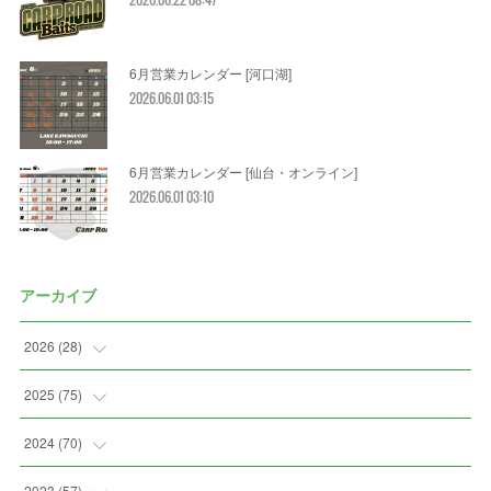
6月営業カレンダー [河口湖]
2026.06.01 03:15
6月営業カレンダー [仙台・オンライン]
2026.06.01 03:10
アーカイブ
2026
(
28
)
(
2
)
2025
(
75
)
(
3
)
(
7
)
2024
(
70
)
(
5
)
(
2
)
(
7
)
2023
(
57
)