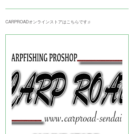
(
8
)
(
8
)
(
4
)
(
4
)
(
1
)
(
3
)
(
4
)
(
6
)
(
5
)
(
4
)
(
2
)
(
1
)
(
3
)
(
3
)
(
9
)
CARPROADオンラインストアはこちらです♫
(
3
)
(
1
)
(
5
)
(
4
)
(
7
)
(
1
)
(
1
)
(
7
)
(
8
)
(
2
)
(
3
)
(
5
)
(
4
)
(
1
)
(
3
)
(
3
)